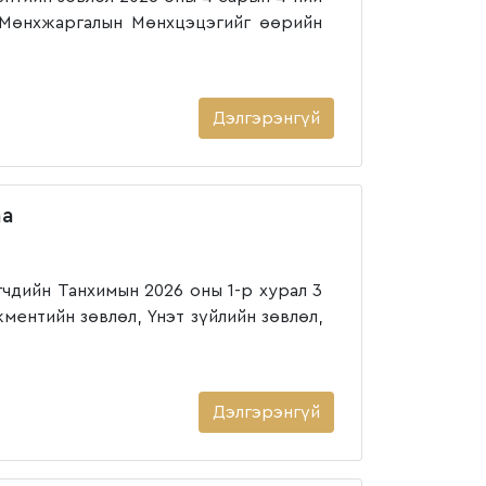
Мөнхжаргалын Мөнхцэцэгийг өөрийн
Дэлгэрэнгүй
аа
дийн Танхимын 2026 оны 1-р хурал 3
ентийн зөвлөл, Үнэт зүйлийн зөвлөл,
Дэлгэрэнгүй