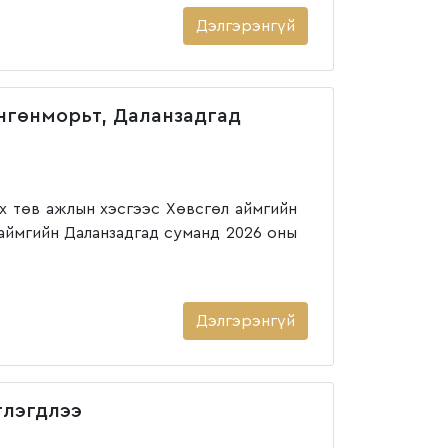
Дэлгэрэнгүй
нгөнморьт, Даланзадгад
х төв ажлын хэсгээс Хөвсгөл аймгийн
аймгийн Даланзадгад суманд 2026 оны
Дэлгэрэнгүй
тлэгдлээ