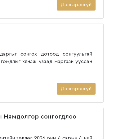
Дэлгэрэнгүй
аргыг сонгох дотоод сонгуультай
гомдлыг хянаж үзээд маргаан үүссэн
Дэлгэрэнгүй
н Нямдолгор сонгогдлоо
тийн зөвлөл 2026 оны 4 сарын 4-ний