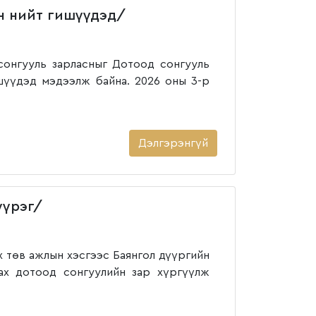
н нийт гишүүдэд/
сонгууль зарласныг Дотоод сонгууль
ишүүдэд мэдээлж байна. 2026 оны 3-р
Дэлгэрэнгүй
үүрэг/
 төв ажлын хэсгээс Баянгол дүүргийн
х дотоод сонгуулийн зар хүргүүлж