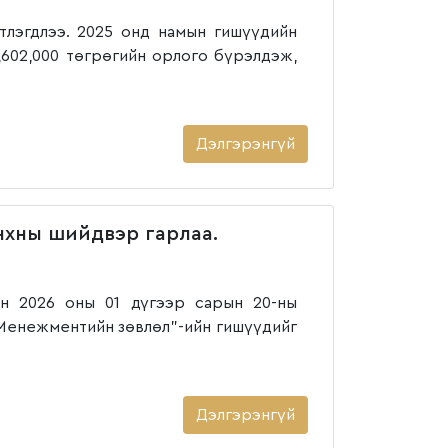
тлэгдлээ. 2025 онд намын гишүүдийн
,602,000 төгрөгийн орлого бүрэлдэж,
Дэлгэрэнгүй
нхны шийдвэр гарлаа.
н 2026 оны 01 дүгээр сарын 20-ны
"Менежментийн зөвлөл"-ийн гишүүдийг
Дэлгэрэнгүй