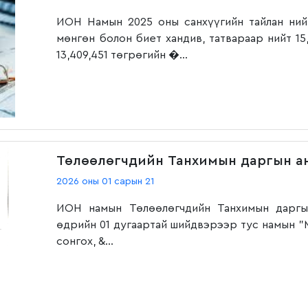
ИОН Намын 2025 оны санхүүгийн тайлан ний
мөнгөн болон биет хандив, татвараар нийт 15
13,409,451 төгрөгийн �...
Төлөөлөгчдийн Танхимын даргын а
2026 оны 01 сарын 21
ИОН намын Төлөөлөгчдийн Танхимын даргы
өдрийн 01 дугаартай шийдвэрээр тус намын 
сонгох, &...