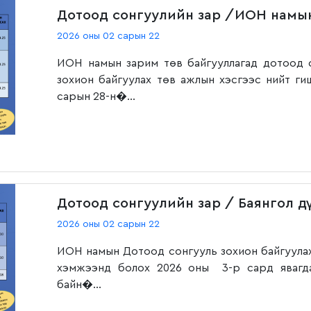
Дотоод сонгуулийн зар /ИОН намы
2026 оны 02 сарын 22
ИОН намын зарим төв байгууллагад дотоод 
зохион байгуулах төв ажлын хэсгээс нийт г
сарын 28-н�...
Дотоод сонгуулийн зар / Баянгол д
2026 оны 02 сарын 22
ИОН намын Дотоод сонгууль зохион байгуулах
хэмжээнд болох 2026 оны 3-р сард явагда
байн�...