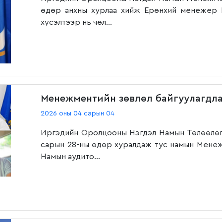
өдөр анхны хурлаа хийж Ерөнхий менежер 
хүсэлтээр нь чөл...
Менежментийн зөвлөл байгуулагдл
2026 оны 04 сарын 04
Иргэдийн Оролцооны Нэгдэл Намын Төлөөлөгч
сарын 28-ны өдөр хуралдаж тус намын Менежм
Намын аудито...