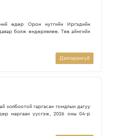
ний өдөр Орон нутгийн Иргэдийн
даяар болж өндөрлөлөө. Төв аймгийн
Дэлгэрэнгүй
ай холбоотой гаргасан гомдлын дагуу
өдөр маргаан үүсгэж, 2026 оны 04-р