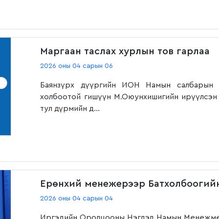
Маргаан таслах хурлын тов гарлаа
2026 оны 04 сарын 06
Баянзүрх дүүргийн ИОН Намын салбарын д
холбоотой гишүүн М.Оюунхишигийн ирүүлсэн 
тул дүрмийн д...
Ерөнхий менежерээр Батхолбоогий
2026 оны 04 сарын 04
Иргэдийн Оролцооны Нэгдэл Намын Менежмен