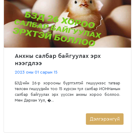
Анхны салбар байгуулах эрх
нээгдлээ
2023 оны 01 сарын 15
БЗД-ийн 26-р хорооны бүртгэлтэй гишүүнээс татвар
төлсөн гишүүдийн тоо 15 хүрсэн тул салбар ИОННамын
салбар байгуулах эрх үүссэн анхны хороо боллоо.
Мөн Дархан Уул, �...
Дэлгэрэнгүй