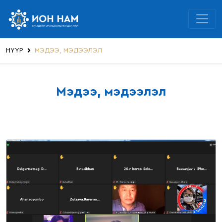
НҮҮР
МЭДЭЭ, МЭДЭЭЛЭЛ
Мэдээ, мэдээлэл