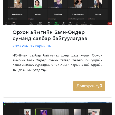
Орхон аймгийн Баян-Өндөр
суманд салбар байгуулагдав
2023 оны 03 сарын 04
ИОНН-ын салбар байгуулах хоёр дахь хурал Орхон
аймгийн Баян-Өндөр сумын татвар төлөгч гишүүдийн
санаачилгаар хуралдаж 2023 оны 3 сарын 4-ний өдрийн
14 цаг 40 минутад т�...
Дэлгэрэнгүй