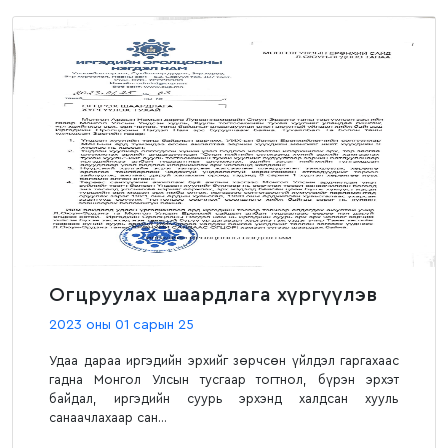
Огцруулах шаардлага хүргүүлэв
2023 оны 01 сарын 25
Удаа дараа иргэдийн эрхийг зөрчсөн үйлдэл гаргахаас
гадна Монгол Улсын тусгаар тогтнол, бүрэн эрхэт
байдал, иргэдийн суурь эрхэнд халдсан хууль
санаачлахаар сан...