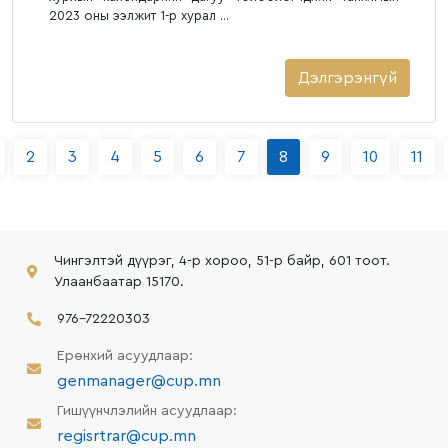
2023 оны ээлжит 1-р хурал ...
Дэлгэрэнгүй
2
3
4
5
6
7
8
9
10
11
Чингэлтэй дүүрэг, 4-р хороо, 51-р байр, 601 тоот.
Улаанбаатар 15170.
976-72220303
Ерөнхий асуудлаар:
genmanager@cup.mn
Гишүүнчлэлийн асуудлаар:
regisrtrar@cup.mn