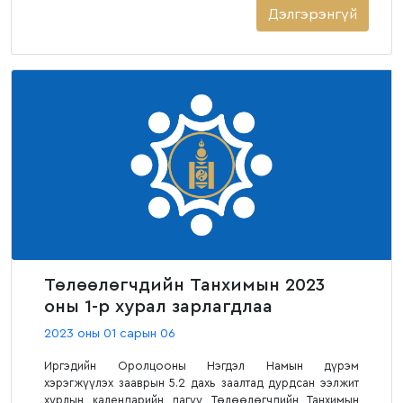
Дэлгэрэнгүй
Төлөөлөгчдийн Танхимын 2023
оны 1-р хурал зарлагдлаа
2023 оны 01 сарын 06
Иргэдийн Оролцооны Нэгдэл Намын дүрэм
хэрэгжүүлэх зааврын 5.2 дахь заалтад дурдсан ээлжит
хурлын календарийн дагуу Төлөөлөгчдийн Танхимын