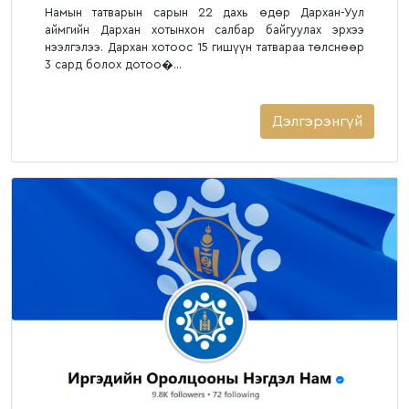
Намын татварын сарын 22 дахь өдөр Дархан-Уул
аймгийн Дархан хотынхон салбар байгуулах эрхээ
нээлгэлээ. Дархан хотоос 15 гишүүн татвараа төлснөөр
3 сард болох дотоо�...
Дэлгэрэнгүй