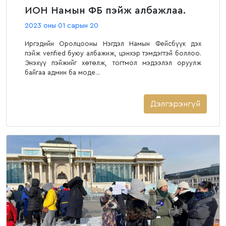
ИОН Намын ФБ пэйж албажлаа.
2023 оны 01 сарын 20
Иргэдийн Оролцооны Нэгдэл Намын Фейсбүүк дэх
пэйж verified буюу албажиж, цэнхэр тэмдэгтэй боллоо.
Энэхүү пэйжийг хөтөлж, тогтмол мэдээлэл оруулж
байгаа админ ба моде...
Дэлгэрэнгүй