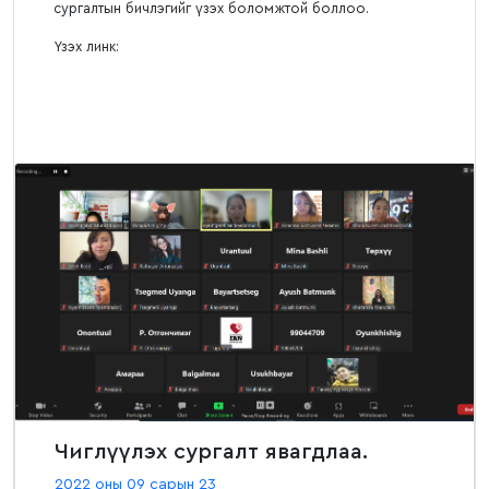
сургалтын бичлэгийг үзэх боломжтой боллоо.
Үзэх линк:
Чиглүүлэх сургалт явагдлаа.
2022 оны 09 сарын 23