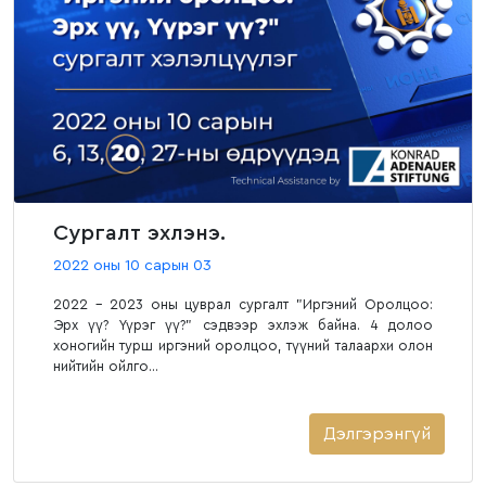
Сургалт эхлэнэ.
2022 оны 10 сарын 03
2022 - 2023 оны цуврал сургалт "Иргэний Оролцоо:
Эрх үү? Үүрэг үү?" сэдвээр эхлэж байна. 4 долоо
хоногийн турш иргэний оролцоо, түүний талаархи олон
нийтийн ойлго...
Дэлгэрэнгүй