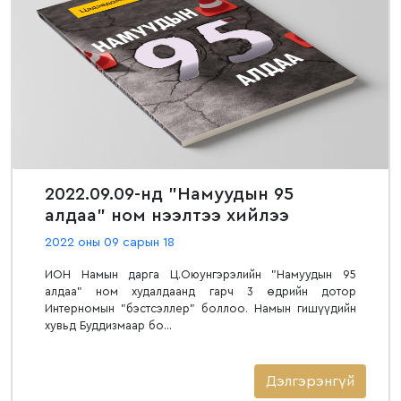
2022.09.09-нд "Намуудын 95
алдаа" ном нээлтээ хийлээ
2022 оны 09 сарын 18
ИОН Намын дарга Ц.Оюунгэрэлийн "Намуудын 95
алдаа" ном худалдаанд гарч 3 өдрийн дотор
Интерномын "бэстсэллер" боллоо. Намын гишүүдийн
хувьд Буддизмаар бо...
Дэлгэрэнгүй