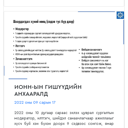
ИОНН-ЫН ГИШҮҮДИЙН
АНХААРАЛД
2022 оны 09 сарын 17
2022 оны 10 дугаар сараас эхлэх цуврал сургалтын
модератор, илтгэгч, шийдэл санаачлагчаар ажиллахыг
хүсч буй хэн бүхэн доорх 9 сэдвээс сонгож, ямар