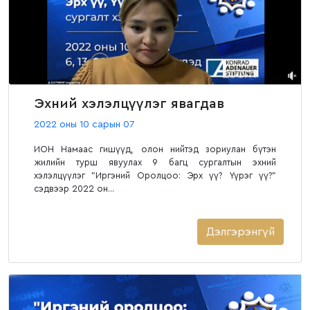
Эхний хэлэлцүүлэг явагдав
2022 оны 10 сарын 07
ИОН Намаас гишүүд, олон нийтэд зориулан бүтэн
жилийн турш явуулах 9 багц сургалтын эхний
хэлэлцүүлэг "Иргэний Оролцоо: Эрх үү? Үүрэг үү?"
сэдвээр 2022 он...
Дэлгэрэнгүй