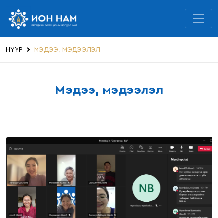
НҮҮР
МЭДЭЭ, МЭДЭЭЛЭЛ
Мэдээ, мэдээлэл