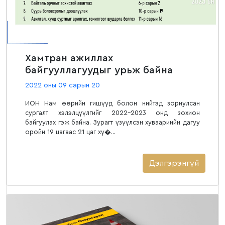
Хамтран ажиллах
байгууллагуудыг урьж байна
2022 оны 09 сарын 20
ИОН Нам өөрийн гишүүд болон нийтэд зориулсан
сургалт хэлэлцүүлгийг 2022-2023 онд зохион
байгуулах гэж байна. Зурагт үзүүлсэн хуваариийн дагуу
оройн 19 цагаас 21 цаг хү�...
Дэлгэрэнгүй