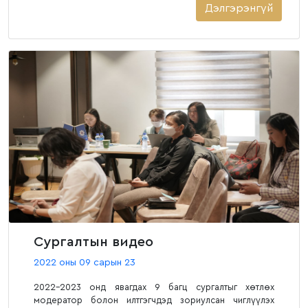
Дэлгэрэнгүй
Сургалтын видео
2022 оны 09 сарын 23
2022-2023 онд явагдах 9 багц сургалтыг хөтлөх
модератор болон илтгэгчдэд зориулсан чиглүүлэх