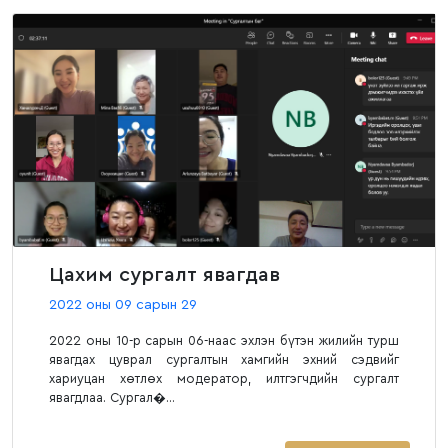
Цахим сургалт явагдав
2022 оны 09 сарын 29
2022 оны 10-р сарын 06-наас эхлэн бүтэн жилийн турш
явагдах цуврал сургалтын хамгийн эхний сэдвийг
хариуцан хөтлөх модератор, илтгэгчдийн сургалт
явагдлаа. Сургал�...