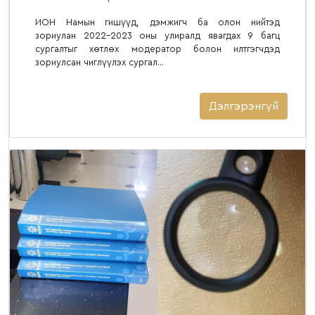
ИОН Намын гишүүд, дэмжигч ба олон нийтэд
зориулан 2022-2023 оны улиралд явагдах 9 багц
сургалтыг хөтлөх модератор болон илтгэгчдэд
зориулсан чиглүүлэх сургал...
Дэлгэрэнгүй