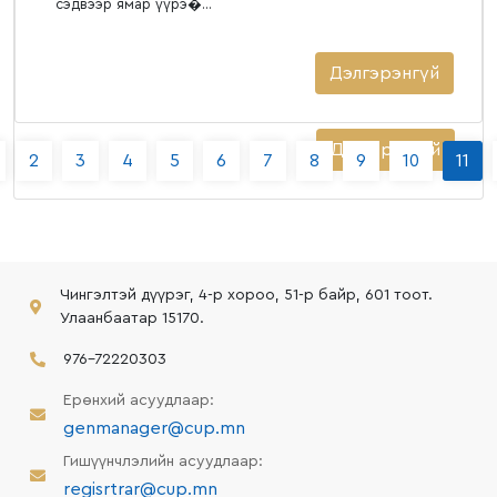
сэдвээр ямар үүрэ�...
Дэлгэрэнгүй
Дэлгэрэнгүй
2
3
4
5
6
7
8
9
10
11
Чингэлтэй дүүрэг, 4-р хороо, 51-р байр, 601 тоот.
Улаанбаатар 15170.
976-72220303
Ерөнхий асуудлаар:
genmanager@cup.mn
Гишүүнчлэлийн асуудлаар:
regisrtrar@cup.mn