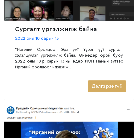
Сургалт үргэлжилж байна
2022 оны 10 сарын 13
"Иргэний Оролцоо: Эрх үү? Үүрэг үү? сургалт
хэлэлцүүлэг үргэлжилж байна. Өнөөдөр орой буюу
2022 оны 10-р сарын 13-ны өдөр ИОН Намын зүгээс
Иргэний оролцоог идэвхиж...
Дэлгэрэнгүй