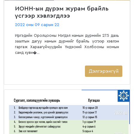
ИОНН-ын дүрэм журам брайль
үсгээр хэвлэгдлээ
2022 оны 09 сарын 22
Иргэдийн Оролцооны Нэгдэл намын дүрмийн 27.5 дахь
заалтын дагуу намын дүрмийг брайль үсгээр хэвлэн
гаргаж Хараагүйчүүдийн Үндэсний Холбооны номын
санд хуви�...
Дэлгэрэнгүй