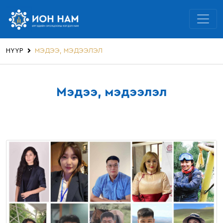
НҮҮР
МЭДЭЭ, МЭДЭЭЛЭЛ
Мэдээ, мэдээлэл