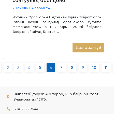
сонгуульд оролцоно
2023 оны 04 сарын 24
Иргэдийн Оролцооны Нэгдэл нам гурван тойрогт орон
нутгийн нөхөн сонгуульд оролцохоор хүсэлтээ
гаргаснаас 2023 оны 4 сарын 24-ний байдлаар
Өвөрхангай аймаг, Баянгол ...
Дэлгэрэнгүй
2
3
4
5
6
7
8
9
10
11
Чингэлтэй дүүрэг, 4-р хороо, 51-р байр, 601 тоот.
Улаанбаатар 15170.
976-72220303