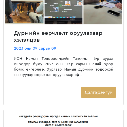
Дүрмийн өөрчлөлт оруулахаар
хэлэлцэв
2023 оны 09 сарын 09
ИОН Намын Төлөөлөгчдийн Танхимын 6-р хурал
өнөөдөр буюу 2023 оны 09-р сарын 09-ний өдөр
болж өнгөрлөө. Хурлаар Намын дүрмийн тодорхой
заалтуудад өөрчлөлт оруулахаар т�...
Дэлгэрэнгүй