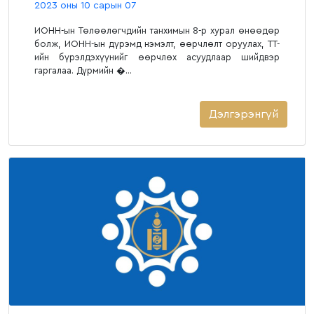
2023 оны 10 сарын 07
ИОНН-ын Төлөөлөгчдийн танхимын 8-р хурал өнөөдөр
болж, ИОНН-ын дүрэмд нэмэлт, өөрчлөлт оруулах, ТТ-
ийн бүрэлдэхүүнийг өөрчлөх асуудлаар шийдвэр
гаргалаа. Дүрмийн �...
Дэлгэрэнгүй