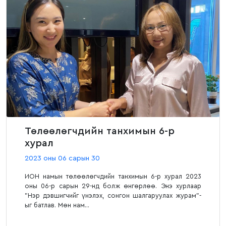
Төлөөлөгчдийн танхимын 6-р
хурал
2023 оны 06 сарын 30
ИОН намын төлөөлөгчдийн танхимын 6-р хурал 2023
оны 06-р сарын 29-нд болж өнгөрлөө. Энэ хурлаар
"Нэр дэвшигчийг үнэлэх, сонгон шалгаруулах журам"-
ыг батлав. Мөн нам...