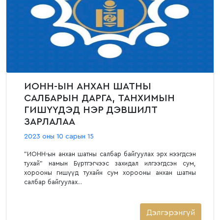
ИОНН-ЫН АНХАН ШАТНЫ
САЛБАРЫН ДАРГА, ТАНХИМЫН
ГИШҮҮДЭД НЭР ДЭВШИЛТ
ЗАРЛАЛАА
2023 оны 10 сарын 15
"ИОНН-ын анхан шатны салбар байгуулах эрх нээгдсэн
тухай" намын Бүртгэгчээс захидал илгээгдсэн сум,
хорооны гишүүд тухайн сум хорооны анхан шатны
салбар байгуулах...
Дэлгэрэнгүй