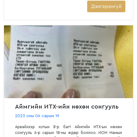
Дэлгэрэнгүй
Аймгийн ИТХ-ийн нөхөн сонгууль
2023 оны 06 сарын 19
Арвайхээр хотын 8-р багт Аймгийн ИТХ-ын нөхөн
сонгууль 6-р сарын 18-ны өдөр боллоо. ИОН Намын