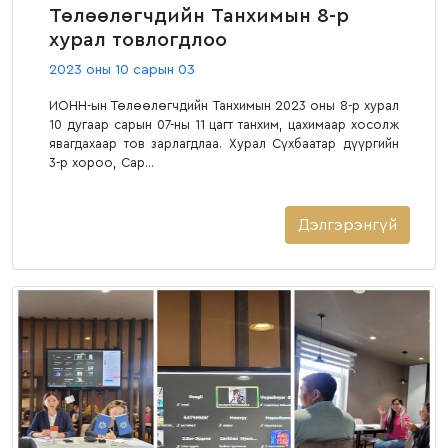
Төлөөлөгчдийн Танхимын 8-р
хурал товлогдлоо
2023 оны 10 сарын 03
ИОНН-ын Төлөөлөгчдийн Танхимын 2023 оны 8-р хурал
10 дугаар сарын 07-ны 11 цагт танхим, цахимаар хосолж
явагдахаар тов зарлагдлаа. Хурал Сүхбаатар дүүргийн
3-р хороо, Сар...
Дэлгэрэнгүй