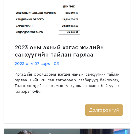
2023 оны эхний хагас жилийн
санхүүгийн тайлан гарлаа
2023 оны 07 сарын 03
Иргэдийн оролцооны нэгдэл намын санхүүгийн тайлан
гарлаа. Нийт 20 сая төгрөгөөр салбарууд байгуулах,
Төлөөлөгчдийн танхимын 6 хурлыг зохион байгуулах
гэх зэрэг о�...
Дэлгэрэнгүй