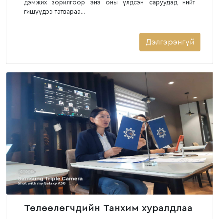
дэмжих зорилгоор энэ оны үлдсэн саруудад нийт
гишүүдээ татвараа...
Дэлгэрэнгүй
Төлөөлөгчдийн Танхим хуралдлаа