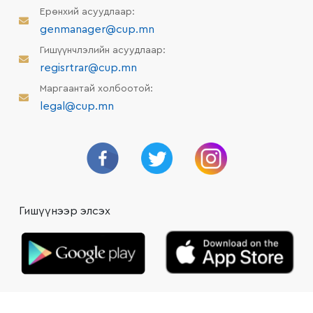
Ерөнхий асуудлаар:
genmanager@cup.mn
Гишүүнчлэлийн асуудлаар:
regisrtrar@cup.mn
Маргаантай холбоотой:
legal@cup.mn
Гишүүнээр элсэх