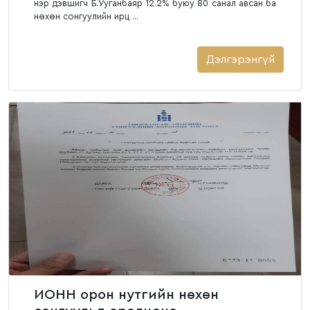
нэр дэвшигч Б.Ууганбаяр 12.2% буюу 80 санал авсан ба
нөхөн сонгуулийн ирц ...
Дэлгэрэнгүй
ИОНН орон нутгийн нөхөн