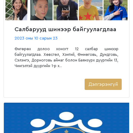
Салбарууд шинээр байгуулагдлаа
2023 оны 10 сарын 23
Өнгөрөх долоо хоногт 12 салбар шинээр
байгуулагдлаа. Хөвсгөл, Хэнтий, Өмнөговь, Дундговь,
Сэлэнгэ, Дорноговь аймаг болон Баянзүрх дүүргийн 13,
Чингэлтэй дүүргийн 1-р х...
Дэлгэрэнгүй