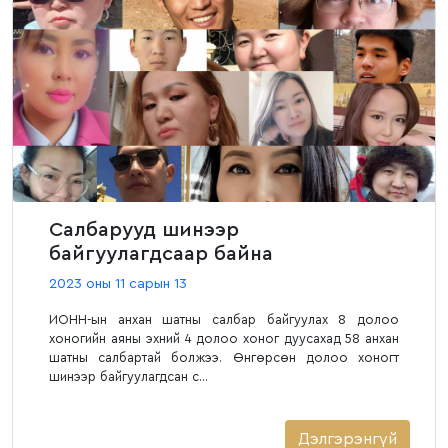
Салбарууд шинээр
байгуулагдсаар байна
2023 оны 11 сарын 13
ИОНН-ын анхан шатны салбар байгуулах 8 долоо
хоногийн аяны эхний 4 долоо хоног дуусахад 58 анхан
шатны салбартай болжээ. Өнгөрсөн долоо хоногт
шинээр байгуулагдсан с...
Дэлгэрэнгүй