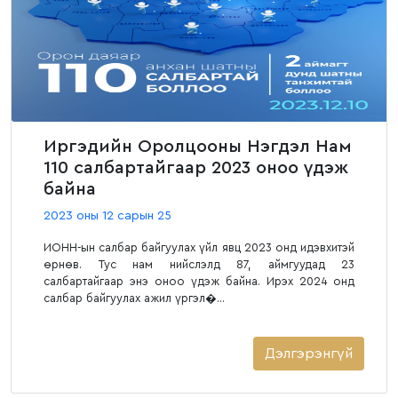
Иргэдийн Оролцооны Нэгдэл Нам
110 салбартайгаар 2023 оноо үдэж
байна
2023 оны 12 сарын 25
ИОНН-ын салбар байгуулах үйл явц 2023 онд идэвхитэй
өрнөв. Тус нам нийслэлд 87, аймгуудад 23
салбартайгаар энэ оноо үдэж байна. Ирэх 2024 онд
салбар байгуулах ажил үргэл�...
Дэлгэрэнгүй