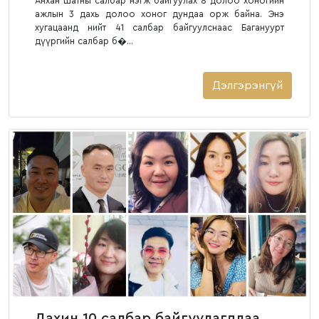
Анхан шатны салбар нэгж байгуулах 8 долоо хоногийн
ажлын 3 дахь долоо хоног дундаа орж байна. Энэ
хугацаанд нийт 41 салбар байгуулснаас Багануурт
дүүргийн салбар б�...
Дэлгэрэнгүй
Дахин 10 салбар байгуулагдлаа