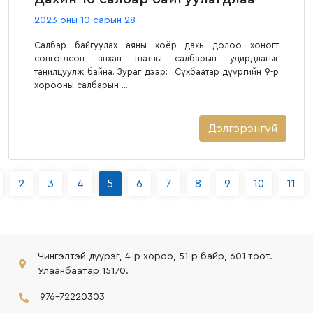
2023 оны 10 сарын 28
Салбар байгуулах аяны хоёр дахь долоо хоногт
сонгогдсон анхан шатны салбарын удирдлагыг
танилцуулж байна. Зураг дээр: Сүхбаатар дүүргийн 9-р
хорооны салбарын ...
Дэлгэрэнгүй
2
3
4
5
6
7
8
9
10
11
Чингэлтэй дүүрэг, 4-р хороо, 51-р байр, 601 тоот.
Улаанбаатар 15170.
976-72220303