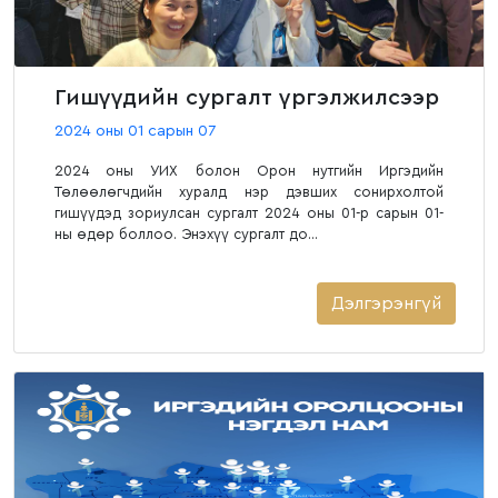
Гишүүдийн сургалт үргэлжилсээр
2024 оны 01 сарын 07
2024 оны УИХ болон Орон нутгийн Иргэдийн
Төлөөлөгчдийн хуралд нэр дэвших сонирхолтой
гишүүдэд зориулсан сургалт 2024 оны 01-р сарын 01-
ны өдөр боллоо. Энэхүү сургалт до...
Дэлгэрэнгүй