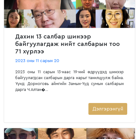
Дахин 13 салбар шинээр
байгуулагдаж нийт салбарын тоо
71 хүрлээ
2023 оны 11 сарын 20
2023 оны 11 сарын 13-наас 19-ний өдрүүдэд шинээр
байгуулагдсан салбарын дарга нарыг танилцуулж байна.
Үүнд: Дорноговь аймгийн Замын-Үүд сумын салбарын
дарга Ч.Алтан�...
Дэлгэрэнгүй