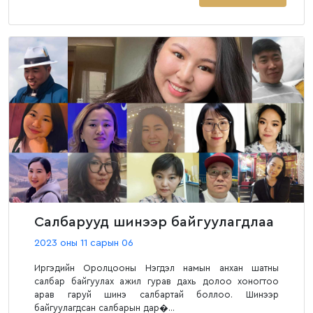
Салбарууд шинээр байгуулагдлаа
2023 оны 11 сарын 06
Иргэдийн Оролцооны Нэгдэл намын анхан шатны
салбар байгуулах ажил гурав дахь долоо хоногтоо
арав гаруй шинэ салбартай боллоо. Шинээр
байгуулагдсан салбарын дар�...