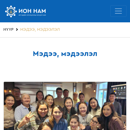
НҮҮР
МЭДЭЭ, МЭДЭЭЛЭЛ
Мэдээ, мэдээлэл