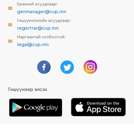
Ерөнхий асуудлаар:
genmanager@cup.mn
Гишүүнчлэлийн асуудлаар:
regisrtrar@cup.mn
Маргаантай холбоотой:
legal@cup.mn
Гишүүнээр элсэх