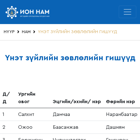
НҮҮР
НАМ
ҮНЭТ ЗҮЙЛИЙН ЗӨВЛӨЛИЙН ГИШҮҮД
Үнэт зүйлийн зөвлөлийн гишүүд
Д/
Ургийн
Д
овог
Эцгийн/эхийн/ нэр
Өөрийн нэр
1
Салхит
Дамчаа
Наранбаатар
2
Ожоо
Баасанжав
Дашням
3
Боржигин
Чулуунтогтох
Гансүрэн