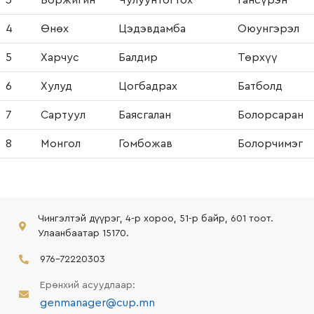
4
Өнөх
Цэдэвдамба
Оюунгэрэл
5
Харчус
Балдир
Төрхүү
6
Хулуд
Цогбадрах
Батболд
7
Сартуул
Баясгалан
Болорсаран
8
Монгол
Гомбожав
Болорчимэг
Чингэлтэй дүүрэг, 4-р хороо, 51-р байр, 601 тоот.
Улаанбаатар 15170.
976-72220303
Ерөнхий асуудлаар:
genmanager@cup.mn