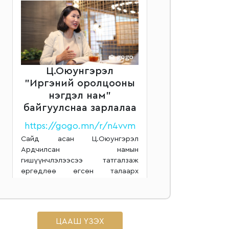
Ц.Оюунгэрэл
"Иргэний оролцооны
нэгдэл нам"
байгуулснаа зарлалаа
https://gogo.mn/r/n4vvm
Сайд асан Ц.Оюунгэрэл
Ардчилсан намын
гишүүнчлэлээсээ татгалзаж
өргөдлөө өгсөн талаарх
мэдээллийг бид өмнө нь
хүргэсэн билээ. Тэрээр "Улс
төрийн амьдралд шинэ хуудас...
ЦААШ ҮЗЭХ