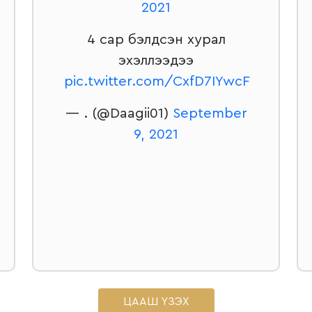
2021
4 сар бэлдсэн хурал
эхэллээдээ
pic.twitter.com/CxfD7IYwcF
— . (@Daagii01)
September
9, 2021
ЦААШ ҮЗЭХ