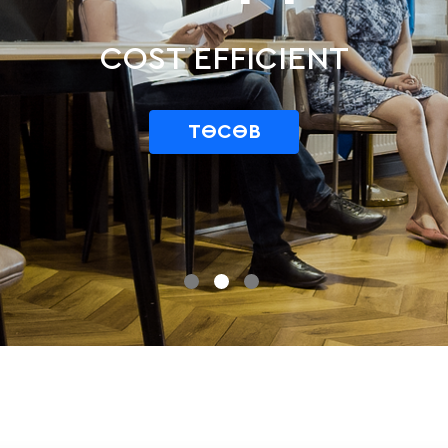
COST EFFICIENT
ТӨСӨВ