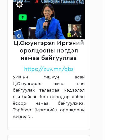
Ц.Оюунгэрэл Иргэний
оролцооны нэгдэл
намаа байгууллаа
https://zuv.mn/qbs
УИХ-ын гишүүн асан
Ц.Оюунгэрэл шинэ нам
байгуулах талаараа мэдээлэл
өгч байсан бол өнөөдөр албан
ёсоор намаа байгуулжээ.
Тэрбээр "Иргэдийн оролцооны
нэгдэл"...