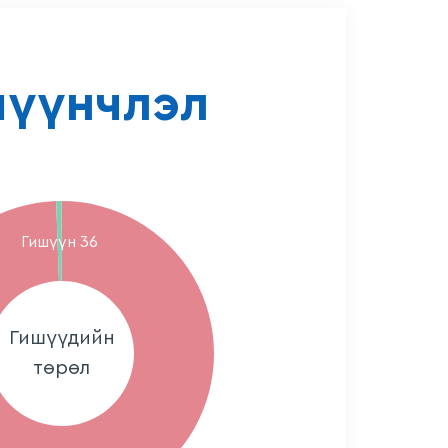
шүүнчлэл
Гишүүн 36
Гишүүдийн
төрөл