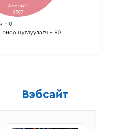
Ажиглагч
6387
ч - 0
 оноо цуглуулагч - 90
Вэбсайт