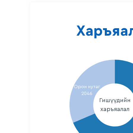
Харъяа
Орон нутаг
2046
Гишүүдийн
харъяалал