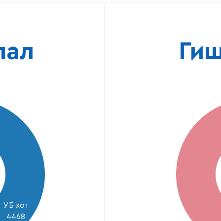
лал
Ги
УБ хот
4468