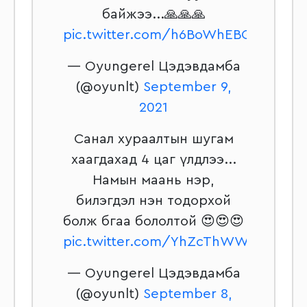
байжээ...🙏🙏🙏
pic.twitter.com/h6BoWhEBGs
— Oyungerel Цэдэвдамба
(@oyunlt)
September 9,
2021
Санал хураалтын шугам
хаагдахад 4 цаг үлдлээ...
Намын маань нэр,
билэгдэл нэн тодорхой
болж бгаа бололтой 😍😍😍
pic.twitter.com/YhZcThWWxv
— Oyungerel Цэдэвдамба
(@oyunlt)
September 8,