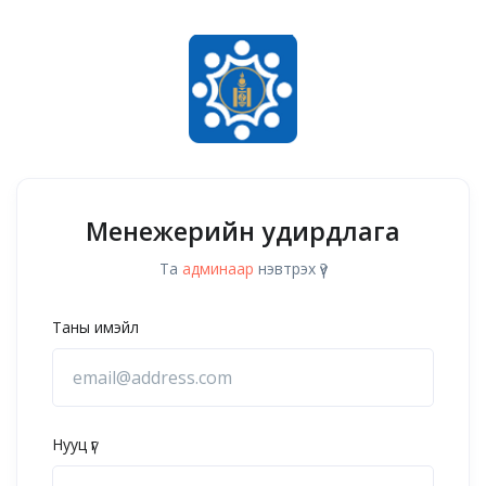
Менежерийн удирдлага
Та
админаар
нэвтрэх үү?
Таны имэйл
Нууц үг